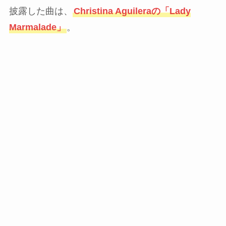
披露した曲は、
Christina Aguileraの「Lady
Marmalade」
。