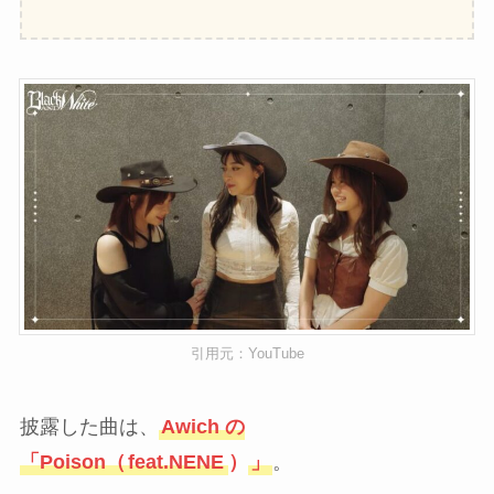
引用元：YouTube
披露した曲は、
Awich の
「Poison（
feat.NENE
）
」
。