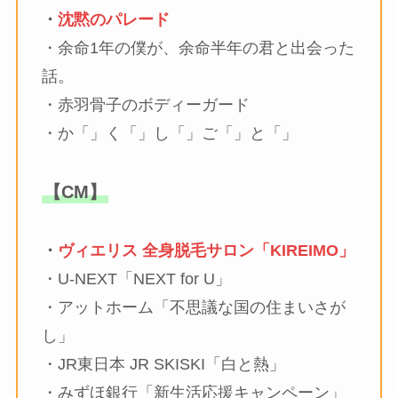
・
沈黙のパレード
・余命1年の僕が、余命半年の君と出会った
話。
・赤羽骨子のボディーガード
・か「」く「」し「」ご「」と「」
【CM】
・
ヴィエリス 全身脱毛サロン「KIREIMO」
・U-NEXT「NEXT for U」
・アットホーム「不思議な国の住まいさが
し」
・JR東日本 JR SKISKI「白と熱」
・みずほ銀行「新生活応援キャンペーン」