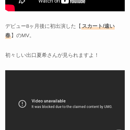
デビュー8ヶ月後に初出演した【
スカート/遠い
春
】のMV。
初々しい出口夏希さんが見られますよ！