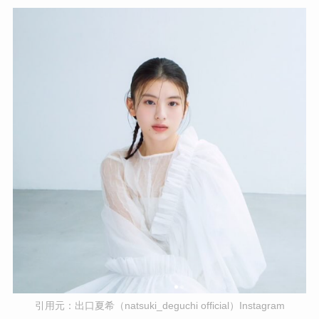
引用元：出口夏希（natsuki_deguchi official）Instagram