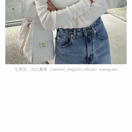
引用元：出口夏希（natsuki_deguchi official）Instagram