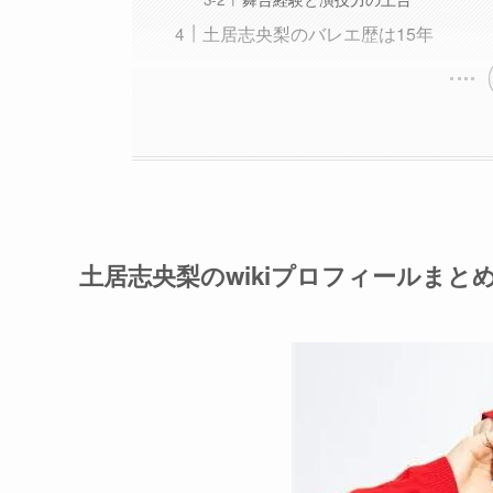
土居志央梨のバレエ歴は15年
土居志央梨のwikiプロフィールまと