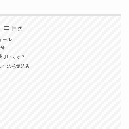
目次
ィール
転身
酬はいくら？
動への意気込み