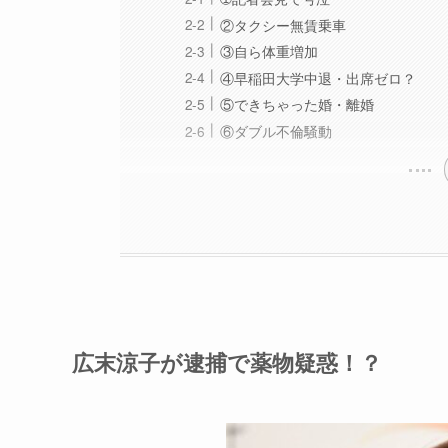
②タクシー無賃乗車
③自ら体重増加
④早稲田大学中退・出席ゼロ？
⑤できちゃった婚・離婚
⑥ダブル不倫騒動
広末涼子が逮捕で薬物疑惑！？