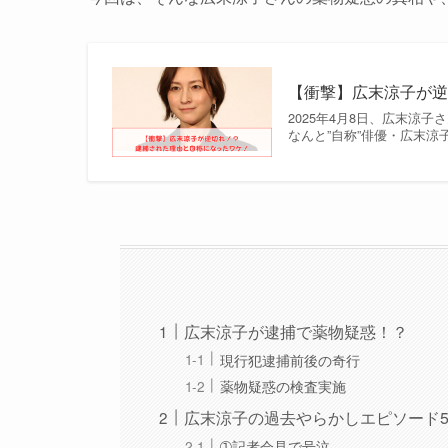
【衝撃】広末涼子が
2025年4月8日、広末涼
なんと”自称”俳優・広末
広末涼子が逮捕で薬物疑惑！？
現行犯逮捕前後の奇行
薬物疑惑の検査実施
広末涼子の過去やらかしエピソード
➀記者会見で号泣