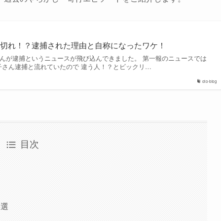
逆切れ！？逮捕された理由と自称になったワケ！
子さんが逮捕というニュースが飛び込んできました。 第一報のニュースでは
涼子さん逮捕と流れていたので 違う人！？とビックリ…
oto-blog
目次
5選