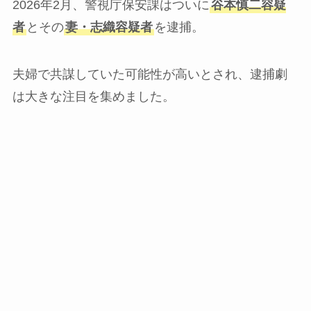
2026年2月、警視庁保安課はついに
谷本慎二容疑
者
とその
妻・志織容疑者
を逮捕。
夫婦で共謀していた可能性が高いとされ、逮捕劇
は大きな注目を集めました。