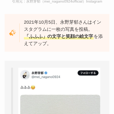
引用元：永野芽郁（mei_nagano0924official）Instagram
2021年10月5日、永野芽郁さんはイン
スタグラムに一枚の写真を投稿。
「ふふふ」の文字と笑顔の絵文字
を添
えてアップ。