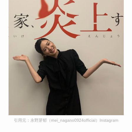
引用元：永野芽郁（mei_nagano0924official）Instagram