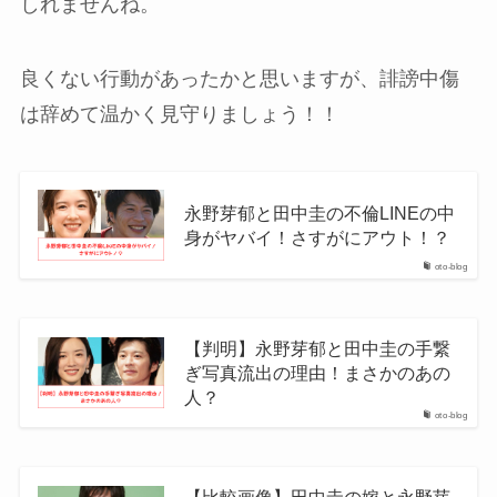
しれませんね。
良くない行動があったかと思いますが、誹謗中傷
は辞めて温かく見守りましょう！！
永野芽郁と田中圭の不倫LINEの中
身がヤバイ！さすがにアウト！？
oto-blog
【判明】永野芽郁と田中圭の手繋
ぎ写真流出の理由！まさかのあの
人？
oto-blog
【比較画像】田中圭の嫁と永野芽