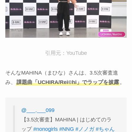
引用元：YouTube
そんなMAHINA（まひな）さんは、3.5次審査進
み、
課題曲「UCHIRA/Rei©hi」でラップを披露
。
@___.___099
【3.5次審査】MAHINA | はじめてのラ
ップ
#nonogirls
#NNG
#ノノガ
#ちゃん