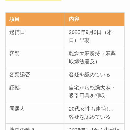
項目
内容
逮捕日
2025年9月3日（本
日）早朝
容疑
乾燥大麻所持（麻薬
取締法違反）
容疑認否
容疑を認めている
証拠
自宅から乾燥大麻・
吸引用具を押収
同居人
20代女性も逮捕し、
容疑を認めている
捜査の動き
2025年1月から内偵捜