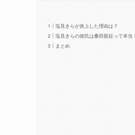
塩見きらが炎上した理由は？
塩見きらの彼氏は桑田龍征って本当
まとめ