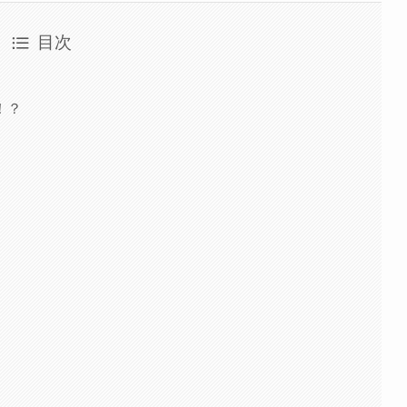
目次
！？