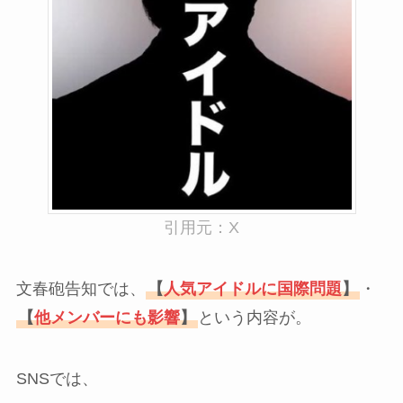
引用元：X
文春砲告知では、
【
人気アイドルに国際問題
】
・
【
他メンバーにも影響
】
という内容が。
SNSでは、