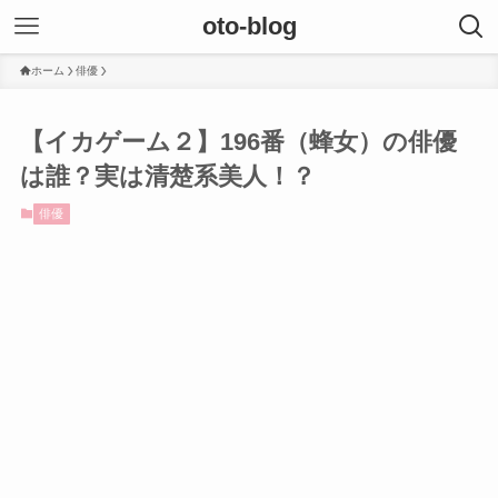
oto-blog
ホーム
俳優
【イカゲーム２】196番（蜂女）の俳優
は誰？実は清楚系美人！？
俳優