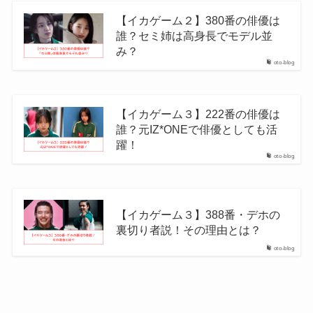
【イカゲーム２】380番の俳優は
誰？セミ姉は高身長でモデル並
み？
oto-blog
【イカゲーム３】222番の俳優は
誰？元IZ*ONEで俳優としても活
躍！
oto-blog
【イカゲーム３】388番・デホの
裏切り者説！その理由とは？
oto-blog