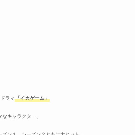
国ドラマ
「イカゲーム」
かなキャラクター、
ーズン１、シーズン２ともに大ヒット！