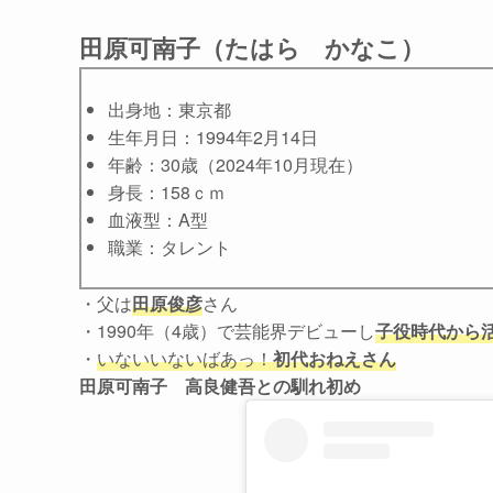
田原可南子
（たはら かなこ）
出身地：東京都
生年月日：1994年2月14日
年齢：30歳（2024年10月現在）
身長：158ｃｍ
血液型：A型
職業：タレント
・父は
田原俊彦
さん
・1990年（4歳）で芸能界デビューし
子役時代から
・
いないいないばあっ！
初代おねえさん
田原可南子 高良健吾との馴れ初め