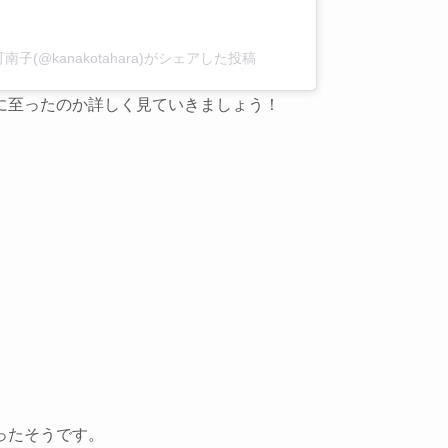
原可南子(@kanakotahara)がシェアした投稿
に至ったのか詳しく見ていきましょう！
ったそうです。