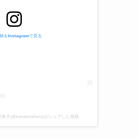
をInstagramで見る
原可南子(@kanakotahara)がシェアした投稿