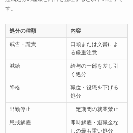
す。
処分の種類
内容
戒告・譴責
口頭または文書によ
る厳重注意
減給
給与の一部を差し引
く処分
降格
職位・役職を下げる
処分
出勤停止
一定期間の就業禁止
懲戒解雇
即時解雇・退職金な
しの最も重い処分