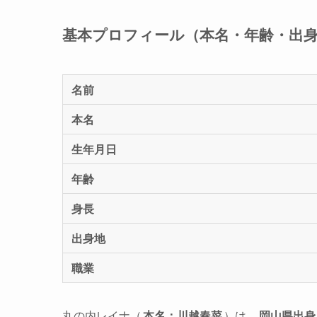
基本プロフィール（本名・年齢・出
名前
本名
生年月日
年齢
身長
出身地
職業
丸の内レイナ（
本名：川越春菜
）は、
岡山県出身