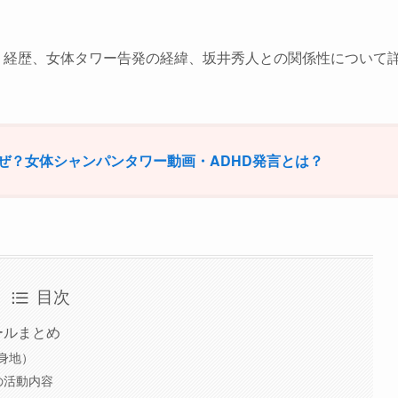
。
歴・経歴、女体タワー告発の経緯、坂井秀人との関係性について
ぜ？女体シャンパンタワー動画・ADHD発言とは？
目次
ールまとめ
身地）
の活動内容