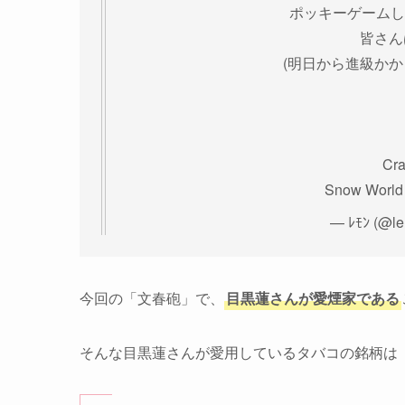
ポッキーゲームし
皆さん
(明日から進級か
Cra
Snow Worl
— ﾚﾓﾝ (@l
今回の「文春砲」で、
目黒蓮さんが愛煙家である
そんな目黒蓮さんが愛用しているタバコの銘柄は