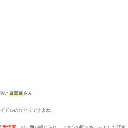
の高い
目黒蓮
さん。
アイドルのひとりですよね。
「
愛煙家
」
の一面が報じられ、ファンの間でちょっとした話題