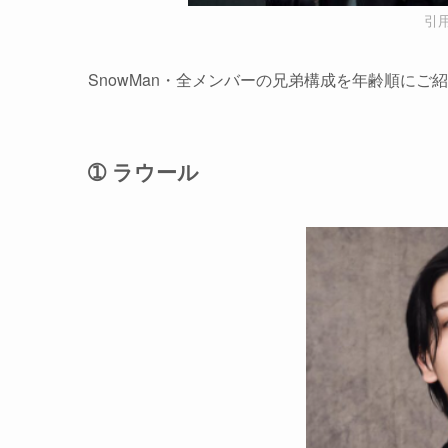
引
SnowMan・全メンバーの兄弟構成を年齢順にご
➀ ラウール