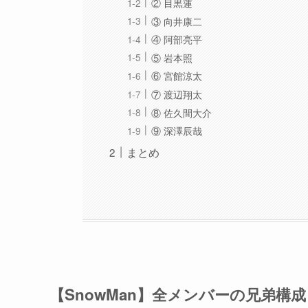
② 目黒蓮
③ 向井康二
④ 阿部亮平
⑤ 岩本照
⑥ 宮館涼太
⑦ 渡辺翔太
⑧ 佐久間大介
⑨ 深澤辰哉
まとめ
【SnowMan】全メンバーの兄弟構