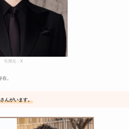
引用元：X
存在。
兄さんがいます。