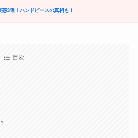
せ疑惑3選！ハンドピースの真相も！
目次
ら？