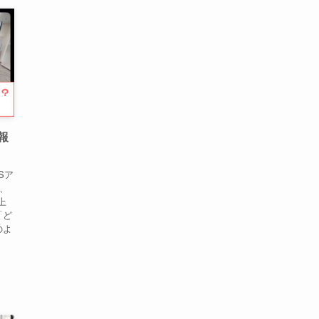
報
Sア
し、
上
「ど
のよ