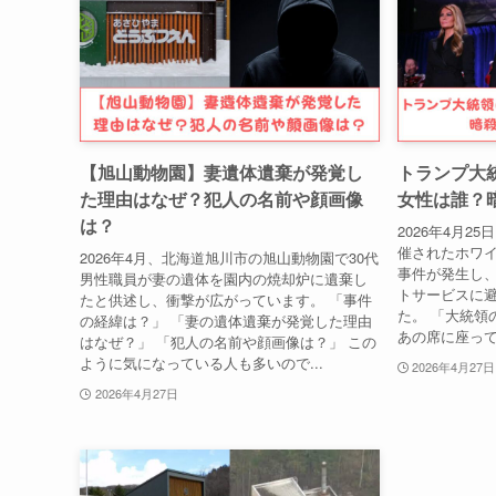
【旭山動物園】妻遺体遺棄が発覚し
トランプ大
た理由はなぜ？犯人の名前や顔画像
女性は誰？
は？
2026年4月2
催されたホワ
2026年4月、北海道旭川市の旭山動物園で30代
事件が発生し
男性職員が妻の遺体を園内の焼却炉に遺棄し
トサービスに
たと供述し、衝撃が広がっています。 「事件
た。 「大統領
の経緯は？」 「妻の遺体遺棄が発覚した理由
あの席に座って
はなぜ？」 「犯人の名前や顔画像は？」 この
ように気になっている人も多いので...
2026年4月27日
2026年4月27日