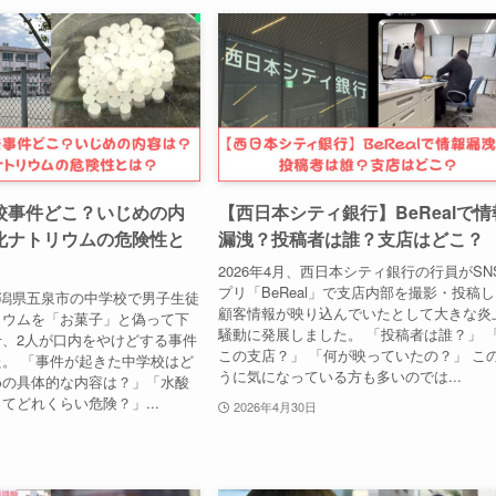
校事件どこ？いじめの内
【西日本シティ銀行】BeRealで情
化ナトリウムの危険性と
漏洩？投稿者は誰？支店はどこ？
2026年4月、西日本シティ銀行の行員がSN
プリ「BeReal」で支店内部を撮影・投稿
、新潟県五泉市の中学校で男子生徒
顧客情報が映り込んでいたとして大きな炎
リウムを「お菓子」と偽って下
騒動に発展しました。 「投稿者は誰？」 
、2人が口内をやけどする事件
この支店？」 「何が映っていたの？」 こ
。 「事件が起きた中学校はど
うに気になっている方も多いのでは...
めの具体的な内容は？」「水酸
てどれくらい危険？」...
2026年4月30日