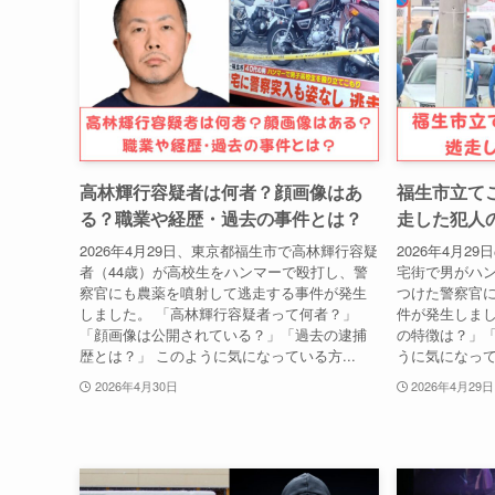
高林輝行容疑者は何者？顔画像はあ
福生市立て
る？職業や経歴・過去の事件とは？
走した犯人
2026年4月29日、東京都福生市で高林輝行容疑
2026年4月
者（44歳）が高校生をハンマーで殴打し、警
宅街で男がハ
察官にも農薬を噴射して逃走する事件が発生
つけた警察官
しました。 「高林輝行容疑者って何者？」
件が発生しまし
「顔画像は公開されている？」「過去の逮捕
の特徴は？」「
歴とは？」 このように気になっている方...
うに気になって
2026年4月30日
2026年4月29日