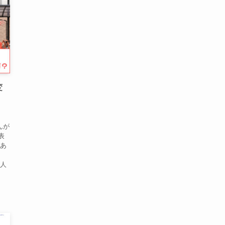
変
んが
表
があ
る人