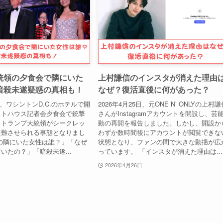
統領の夕食会で隣にいた
上村謙信のインスタが消えた理由
暗殺未遂疑惑の真相も！
なぜ？復活直後に何があった？
5日、ワシントンD.C.のホテルで開
2026年4月25日、元ONE N’ ONLYの上村
イトハウス記者会夕食会で銃撃
さんがInstagramアカウントを開設し、芸
、トランプ大統領がシークレッ
動の再開を報告しました。しかし、開設か
避難させられる事態となりまし
わずか数時間後にアカウントが閲覧できな
の隣にいた女性は誰？」「なぜ
状態となり、ファンの間で大きな動揺が広
いたの？」「暗殺未遂...
っています。 「インスタが消えた理由は...
2026年4月26日