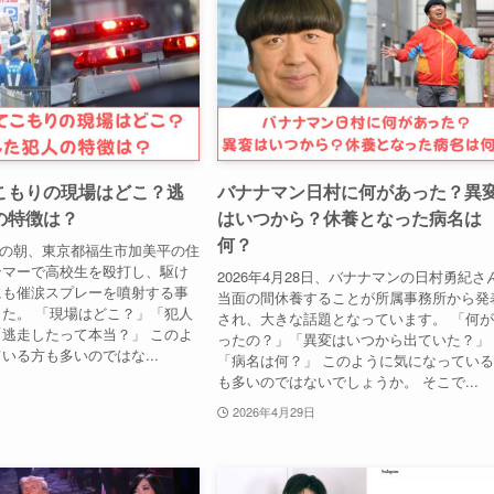
こもりの現場はどこ？逃
バナナマン日村に何があった？異
の特徴は？
はいつから？休養となった病名は
何？
29日の朝、東京都福生市加美平の住
ンマーで高校生を殴打し、駆け
2026年4月28日、バナナマンの日村勇紀さ
にも催涙スプレーを噴射する事
当面の間休養することが所属事務所から発
た。 「現場はどこ？」「犯人
され、大きな話題となっています。 「何
逃走したって本当？」 このよ
ったの？」「異変はいつから出ていた？」
いる方も多いのではな...
「病名は何？」 このように気になってい
も多いのではないでしょうか。 そこで...
2026年4月29日