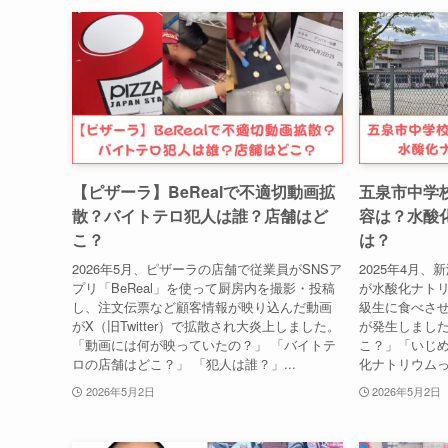
【ピザーラ】BeRealで不適切動画拡
五泉市中学
散？バイトテロ犯人は誰？店舗はど
容は？水酸
こ？
は？
2026年5月、ピザーラの店舗で従業員がSNSア
2025年4月
プリ「BeReal」を使って厨房内を撮影・投稿
が水酸化ナト
し、注文伝票など顧客情報が映り込んだ動画
級生に食べさせ
がX（旧Twitter）で拡散され大炎上しました。
が発生しました
「動画には何が映っていたの？」 「バイトテ
こ？」「いじ
ロの店舗はどこ？」 「犯人は誰？」...
化ナトリウムっ
2026年5月2日
2026年5月2日